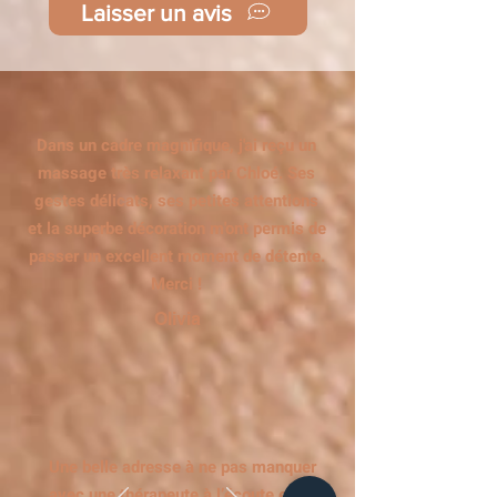
Laisser un avis
Dans un cadre magnifique, j'ai reçu un
massage très relaxant par Chloé. Ses
gestes délicats, ses petites attentions
et la superbe décoration m'ont permis de
passer un excellent moment de détente.
Merci !
Olivia
Une belle adresse à ne pas manquer
avec une thérapeute à l’écoute et un