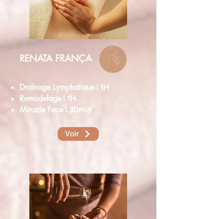
RENATA FRANÇA
Drainage Lymphatique
| 1H
Remodelage
| 1H
Miracle Face
| 30min
Voir