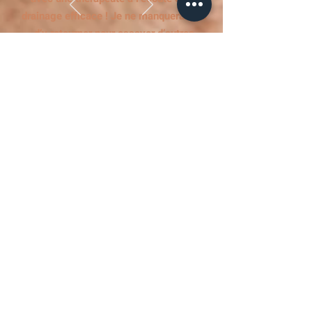
drainage efficace ! Je ne manquerai pas
d’y retourner pour essayer d’autres
soins.
Fabienne
NEWSLETTER