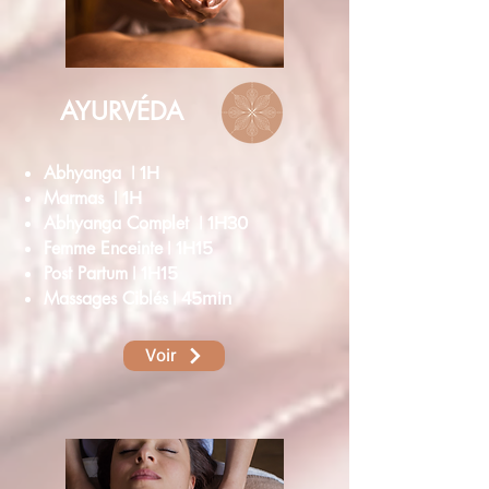
AYURVÉDA
Abhyanga
| 1H
Marmas
| 1H
Abhyanga Complet
| 1H30
Femme Enceinte
| 1H15
Post Partum
| 1H15
Massages Ciblés
| 45min
Voir