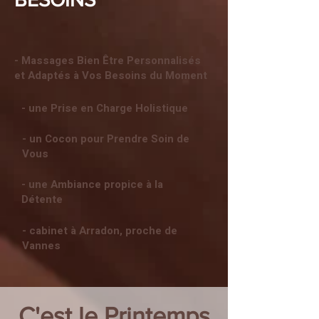
- Massages Bien Être Personnalisés
et Adaptés à Vos Besoins du Moment
- une Prise en Charge Holistique
- un Cocon pour Prendre Soin de
Vous
- une Ambiance propice à la
Détente
- cabinet à Arradon, proche de
Vannes
C'est le Printemps