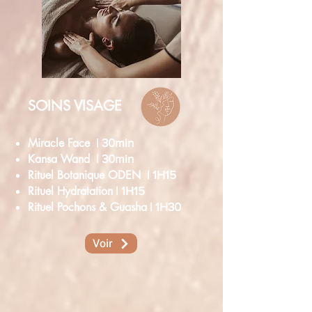
SOINS VISAGE
Miracle Face
| 30min
Kansa Wand
| 30min
Rituel Botanique ODEN
| 1H15
Rituel Hydratation
| 1H15
Rituel Pochons & Guasha
| 1H30
Voir