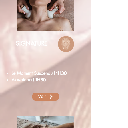
SIGNATURE
Le Moment Suspendu
| 1H30
Akwaterra
| 1H30
Voir