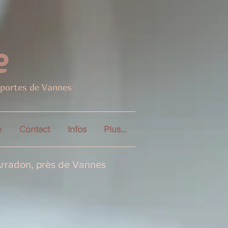
 portes de Vannes
e
Contact
Infos
Plus...
Arradon, près de Vannes