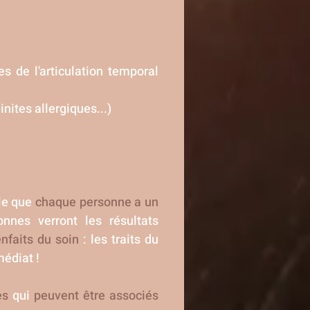
s de l'articulation temporal
inites allergiques...)
lle que
chaque personne a un
onnes verront les résultats
faits du soin
: les traits du
médiat !
es
qui
peuvent être associés