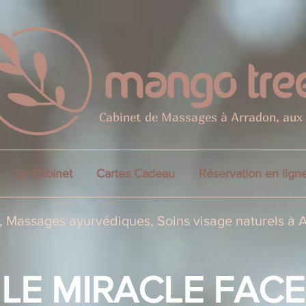
Cabinet de Massages à Arradon, aux
Le Cabinet
Cartes Cadeau
Réservation en lign
 Massages ayurvédiques, Soins visage naturels à 
LE MIRACLE FACE