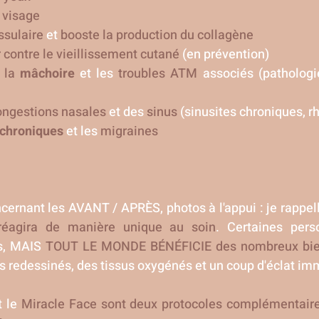
 visage
issulaire
et
booste la production du collagène
r contre le vieillissement cutané
(en prévention)
e la
mâchoire
et les
troubles ATM
associés
(pathologie
ongestions nasales
et des
sinus
(sinusites chroniques, rh
chroniques
et les
migraines
cernant les AVANT / APRÈS, photos à l'appui : je rappe
réagira de manière unique au soin
. Certaines pers
ns, MAIS
TOUT LE MONDE BÉNÉFICIE des nombreux bien
s redessinés, des tissus oxygénés et un coup d'éclat im
t le
Miracle Face sont deux protocoles complémentair