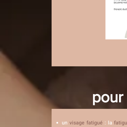
pour 
un
visage fatigué
: la
fatig