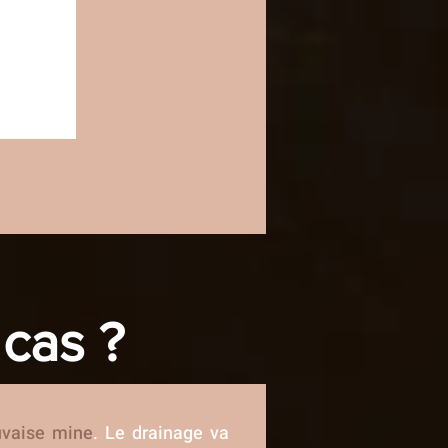
 cas ?
vaise mine
. Le drainage va