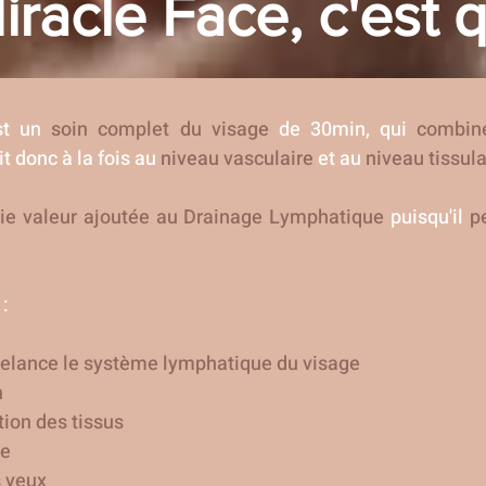
iracle Face, c'est q
st un
soin complet du visage
de 30min, qui
combin
ait donc à la fois au
niveau vasculaire
et au
niveau tissula
ie valeur ajoutée au Drainage Lymphatique
puisqu'il
p
:
elance le système lymphatique du visage
n
ion des tissus
ne
s yeux