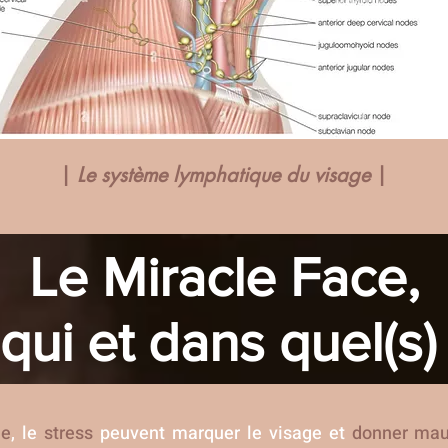
|
Le système lymphatique du visage
|
Le Miracle Face,
qui et dans quel(s)
ue
, le
stress
peuvent marquer le visage et
donner mau