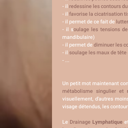
- il
redessine les contours du
- il
favorise la cicatrisation t
- il permet de ce fait de
lutte
- il s
oulage les tensions d
mandibulaire)
- il permet de
diminuer les c
- il
soulage les maux de tête
- ...
Un petit mot maintenant con
métabolisme singulier et 
visuellement, d'autres moi
visage détendus, les contour
Le
Drainage
Lymphatique
e