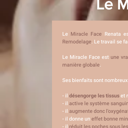
Le M
Le
Miracle Face
Renata e
Remodelage
. Le travail se f
Le Miracle Face est
une vra
manière globale
.
Ses bienfaits sont nombreux 
- il
désengorge les tissus
et r
- il
active le système sangui
- il
augmente donc l'oxygénat
- il donne un
effet bonne mi
- il
réduit les poches sous le