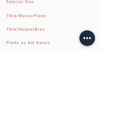
Spécial Dos
Tête/Mains/Pieds
Tête/Nuque/Bras
Pieds au bol Kansu
SOINS RENATA FRANÇA
Drainage Lymphatique
Remodelage
Miracle Face
Drainage + Miracle Face