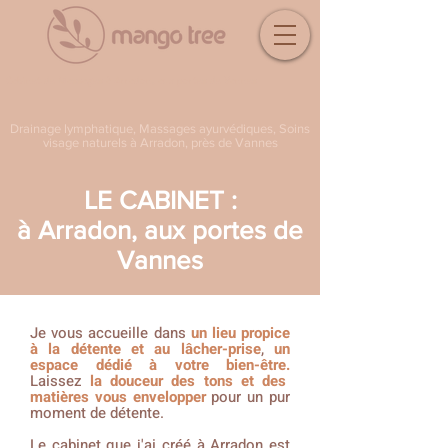
Cabinet de Massages à Arradon, aux portes de Vannes
Drainage lymphatique, Massages ayurvédiques, Soins
visage naturels à Arradon, près de Vannes
LE CABINET :
à Arradon, aux portes de
Vannes
Je vous accueille dans
un lieu propice
à la détente et au lâcher-prise
,
un
espace dédié à votre bien-être.
Laissez
la douceur des tons et des
matières vous envelopper
pour un pur
moment de détente.
Le cabinet que j'ai créé à Arradon est